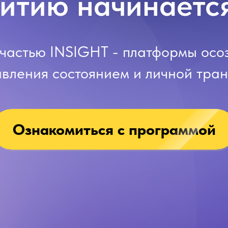
витию начинается
 частью INSIGHT - платформы осо
авления состоянием и личной тр
Ознакомиться с программой