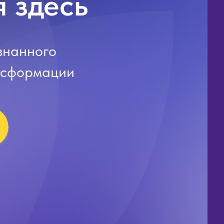
 здесь
знанного
ансформации