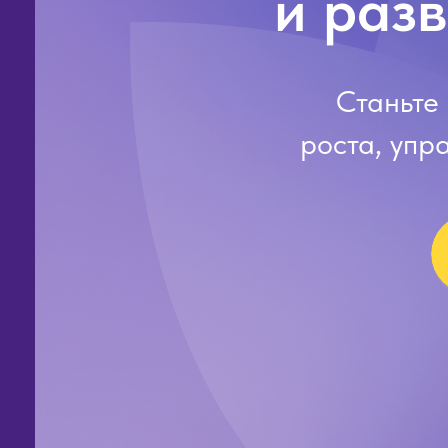
и раз
Станьте
роста, упр